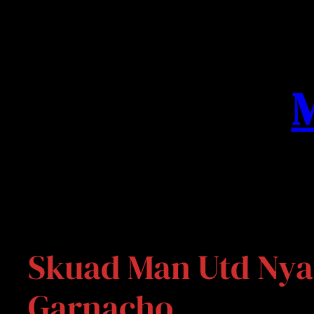
Skip
to
content
M
Skuad Man Utd Nyat
Garnacho