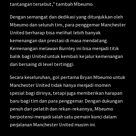
tantangan tersebut,” tambah Mbeumo.
Dengan semangat dan dedikasi yang ditunjukkan oleh
Mbeumo dan seluruh tim, para penggemar Manchester
United berharap bisa melihat lebih banyak
kemenangan dan prestasi di masa mendatang.
Kemenangan melawan Burnley ini bisa menjadi titik
balik bagi United untuk kembali ke jalur kemenangan
dan bersaing di level tertinggi.
Secara keseluruhan, gol pertama Bryan Mbeumo untuk
Manchester United tidak hanya menjadi momen
spesial bagi dirinya, tetapi juga memberikan harapan
baru bagi tim dan para penggemar. Dengan dukungan
penuh dari pelatih dan rekan-rekannya, Mbeumo
berpotensi menjadi salah satu pemain kunci dalam
perjalanan Manchester United musim ini.