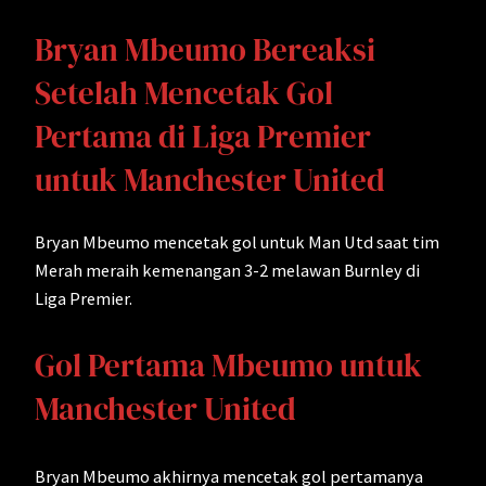
Bryan Mbeumo Bereaksi
Setelah Mencetak Gol
Pertama di Liga Premier
untuk Manchester United
Bryan Mbeumo mencetak gol untuk Man Utd saat tim
Merah meraih kemenangan 3-2 melawan Burnley di
Liga Premier.
Gol Pertama Mbeumo untuk
Manchester United
Bryan Mbeumo akhirnya mencetak gol pertamanya