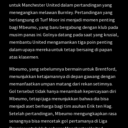
untuk Manchester United dalam pertandingan yang
menegangkan melawan Burnley. Pertandingan yang
berlangsung di Turf Moor ini menjadi momen penting
bagi Mbeumo, yang baru bergabung dengan klub pada
musim panas ini. Golnya datang pada saat yang krusial,
membantu United mengamankan tiga poin penting
dalam upaya mereka untuk tetap bersaing di papan
atas klasemen.
Mbeumo, yang sebelumnya bermain untuk Brentford,
menunjukkan ketajamannya di depan gawang dengan
memanfaatkan umpan matang dari rekan setimnya.
Gol tersebut tidak hanya menambah kepercayaan diri
Mbeumo, tetapi juga menunjukkan bahwa dia bisa
menjadi aset berharga bagi tim asuhan Erik ten Hag.
Setelah pertandingan, Mbeumo mengungkapkan rasa
senangnya bisa mencetak gol pertamanya di Liga