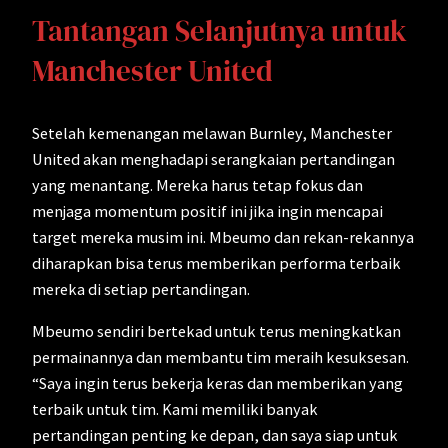
Tantangan Selanjutnya untuk
Manchester United
Setelah kemenangan melawan Burnley, Manchester
United akan menghadapi serangkaian pertandingan
yang menantang. Mereka harus tetap fokus dan
menjaga momentum positif ini jika ingin mencapai
target mereka musim ini. Mbeumo dan rekan-rekannya
diharapkan bisa terus memberikan performa terbaik
mereka di setiap pertandingan.
Mbeumo sendiri bertekad untuk terus meningkatkan
permainannya dan membantu tim meraih kesuksesan.
“Saya ingin terus bekerja keras dan memberikan yang
terbaik untuk tim. Kami memiliki banyak
pertandingan penting ke depan, dan saya siap untuk