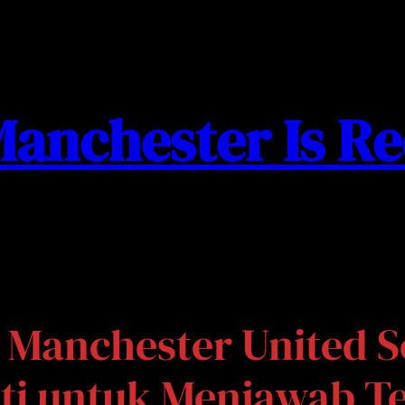
anchester Is R
Manchester United Se
nti untuk Menjawab T