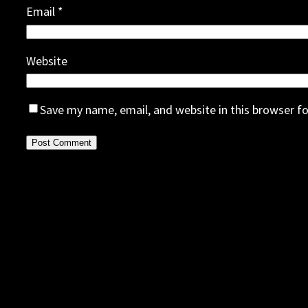
Email
*
Website
Save my name, email, and website in this browser f