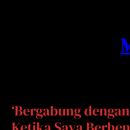
Skip
to
content
M
‘Bergabung dengan 
Ketika Saya Berhe