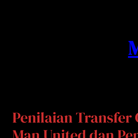
Skip
to
content
M
Penilaian Transfer
Man United dan Pe