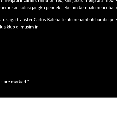
at menjadi incaran utama United, kini justru menjadi simbol
enemukan solusi jangka pendek sebelum kembali mencoba p
asti: saga transfer Carlos Baleba telah menambah bumbu pe
ua klub di musim ini.
ds are marked
*