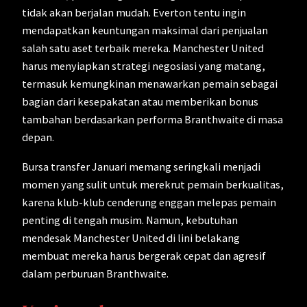
tidak akan berjalan mudah. Everton tentu ingin
mendapatkan keuntungan maksimal dari penjualan
salah satu aset terbaik mereka. Manchester United
harus menyiapkan strategi negosiasi yang matang,
termasuk kemungkinan menawarkan pemain sebagai
bagian dari kesepakatan atau memberikan bonus
tambahan berdasarkan performa Branthwaite di masa
depan.
Bursa transfer Januari memang seringkali menjadi
momen yang sulit untuk merekrut pemain berkualitas,
karena klub-klub cenderung enggan melepas pemain
penting di tengah musim. Namun, kebutuhan
mendesak Manchester United di lini belakang
membuat mereka harus bergerak cepat dan agresif
dalam perburuan Branthwaite.