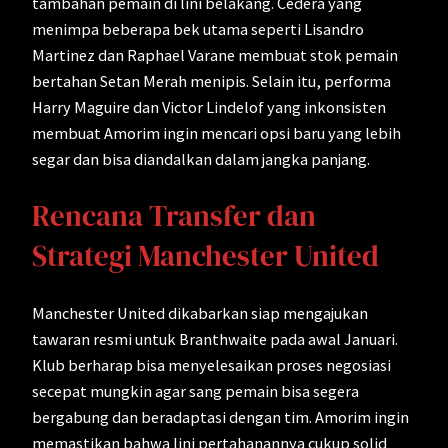
tambahan pemain di lini belakang. Cedera yang
menimpa beberapa bek utama seperti Lisandro
Martinez dan Raphael Varane membuat stok pemain
bertahan Setan Merah menipis. Selain itu, performa
Harry Maguire dan Victor Lindelof yang inkonsisten
membuat Amorim ingin mencari opsi baru yang lebih
segar dan bisa diandalkan dalam jangka panjang.
Rencana Transfer dan
Strategi Manchester United
Manchester United dikabarkan siap mengajukan
tawaran resmi untuk Branthwaite pada awal Januari.
Klub berharap bisa menyelesaikan proses negosiasi
secepat mungkin agar sang pemain bisa segera
bergabung dan beradaptasi dengan tim. Amorim ingin
memastikan bahwa lini pertahanannya cukup solid