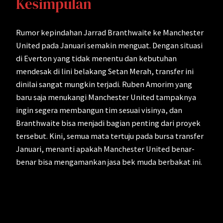
Kesimpulan
Rumor kepindahan Jarrad Branthwaite ke Manchester
United pada Januari semakin menguat. Dengan situasi
di Everton yang tidak menentu dan kebutuhan
mendesak di lini belakang Setan Merah, transfer ini
dinilai sangat mungkin terjadi. Ruben Amorim yang
baru saja menukangi Manchester United tampaknya
ingin segera membangun tim sesuai visinya, dan
Branthwaite bisa menjadi bagian penting dari proyek
tersebut. Kini, semua mata tertuju pada bursa transfer
Januari, menanti apakah Manchester United benar-
benar bisa mengamankan jasa bek muda berbakat ini.