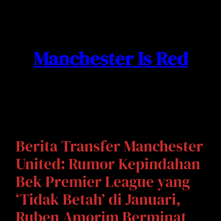
Skip
to
content
Manchester Is Red
Berita Transfer Manchester
United: Rumor Kepindahan
Bek Premier League yang
‘Tidak Betah’ di Januari,
Ruben Amorim Berminat