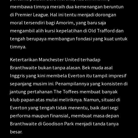
membawa timnya meraih dua kemenangan beruntun
di Premier League. Hal ini tentu menjadi dorongan
moral tersendiri bagi Amorim, yang baru saja
mengambil alih kursi kepelatihan di Old Trafford dan
tengah berupaya membangun fondasi yang kuat untuk
timnya.
Ketertarikan Manchester United terhadap
Branthwaite bukan tanpa alasan. Bek muda asal
Inggris yang kini membela Everton itu tampil impresif
sepanjang musim ini. Penampilannya yang konsisten di
jantung pertahanan The Toffees membuat banyak
klub papan atas mulai meliriknya. Namun, situasi di
Everton yang tengah tidak menentu, baik dari segi
performa maupun finansial, membuat masa depan
Branthwaite di Goodison Park menjadi tanda tanya
besar.