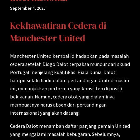
September 4, 2025
Kekhawatiran Cedera di
Manchester United
Manchester United kembali dihadapkan pada masalah
cedera setelah Diogo Dalot terpaksa mundur dari skuad
Portugal menjelang kualifikasi Piala Dunia. Dalot
hampir selalu hadir dalam pertandingan United musim
ini, menunjukkan performa yang konsisten di posisi
bek kanan. Namun, cedera otot yang dialaminya
membuatnya harus absen dari pertandingan
internasional yang akan datang.
Cedera Dalot menambah daftar panjang pemain United
yang mengalami masalah kebugaran. Sebelumnya,