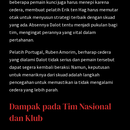
beberapa pemain kunci juga harus menepi karena
cedera, membuat pelatih Erik ten Hag harus memutar
otak untuk menyusun strategi terbaik dengan skuad
yang ada. Absennya Dalot tentu menjadi pukulan bagi
tim, mengingat perannya yang vital dalam
pertahanan.
Pelatih Portugal, Ruben Amorim, berharap cedera
yang dialami Dalot tidak serius dan pemain tersebut
dapat segera kembali beraksi. Namun, keputusan
untuk menariknya dari skuad adalah langkah
pencegahan untuk memastikan ia tidak mengalami
cedera yang lebih parah.
Dampak pada Tim Nasional
dan Klub