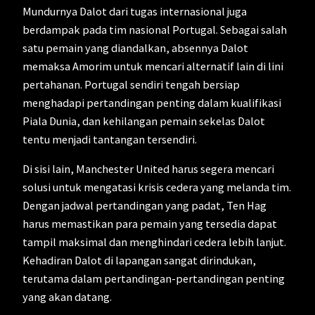
Mundurnya Dalot dari tugas internasional juga
berdampak pada tim nasional Portugal. Sebagai salah
satu pemain yang diandalkan, absennya Dalot
memaksa Amorim untuk mencari alternatif lain di lini
pertahanan. Portugal sendiri tengah bersiap
menghadapi pertandingan penting dalam kualifikasi
Piala Dunia, dan kehilangan pemain sekelas Dalot
tentu menjadi tantangan tersendiri.
Di sisi lain, Manchester United harus segera mencari
solusi untuk mengatasi krisis cedera yang melanda tim.
Dengan jadwal pertandingan yang padat, Ten Hag
harus memastikan para pemain yang tersedia dapat
tampil maksimal dan menghindari cedera lebih lanjut.
Kehadiran Dalot di lapangan sangat dirindukan,
terutama dalam pertandingan-pertandingan penting
yang akan datang.