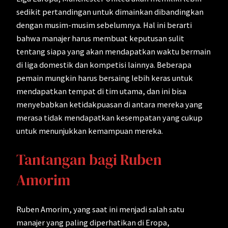
sedikit pertandingan untuk dimainkan dibandingkan
dengan musim-musim sebelumnya. Hal ini berarti
bahwa manajer harus membuat keputusan sulit
tentang siapa yang akan mendapatkan waktu bermain
di liga domestik dan kompetisi lainnya. Beberapa
pemain mungkin harus bersaing lebih keras untuk
mendapatkan tempat di tim utama, dan ini bisa
menyebabkan ketidakpuasan di antara mereka yang
merasa tidak mendapatkan kesempatan yang cukup
untuk menunjukkan kemampuan mereka.
Tantangan bagi Ruben
Amorim
Ruben Amorim, yang saat ini menjadi salah satu
manajer yang paling diperhatikan di Eropa,