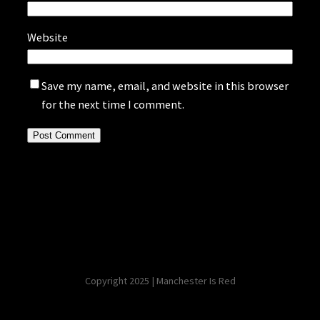
Website
Save my name, email, and website in this browser
for the next time I comment.
Copyright 2025 | Manchester Is Red