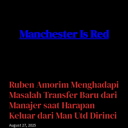
Skip
to
content
Manchester Is Red
Ruben Amorim Menghadapi
Masalah Transfer Baru dari
Manajer saat Harapan
Keluar dari Man Utd Dirinci
August 27, 2025