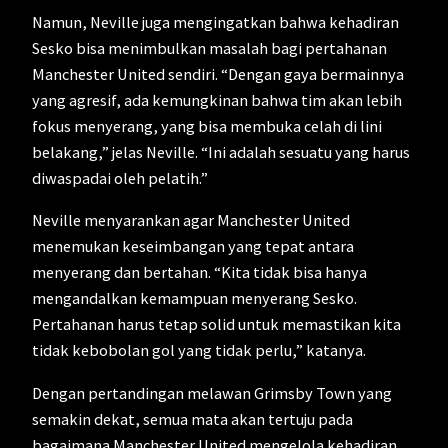
Namun, Neville juga mengingatkan bahwa kehadiran
Sesko bisa menimbulkan masalah bagi pertahanan
Manchester United sendiri. “Dengan gaya bermainnya
yang agresif, ada kemungkinan bahwa tim akan lebih
fokus menyerang, yang bisa membuka celah di lini
belakang,” jelas Neville. “Ini adalah sesuatu yang harus
diwaspadai oleh pelatih.”
Neville menyarankan agar Manchester United
menemukan keseimbangan yang tepat antara
menyerang dan bertahan. “Kita tidak bisa hanya
mengandalkan kemampuan menyerang Sesko.
Pertahanan harus tetap solid untuk memastikan kita
tidak kebobolan gol yang tidak perlu,” katanya.
Dengan pertandingan melawan Grimsby Town yang
semakin dekat, semua mata akan tertuju pada
bagaimana Manchester United mengelola kehadiran