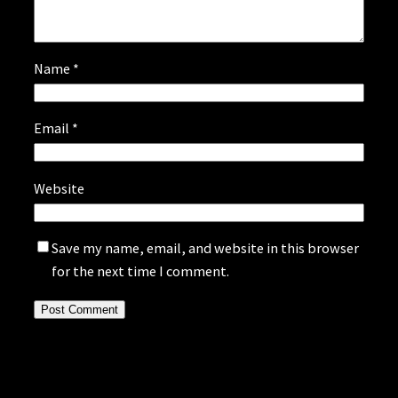
Name
*
Email
*
Website
Save my name, email, and website in this browser
for the next time I comment.