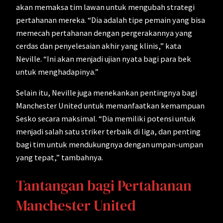
akan memaksa tim lawan untuk mengubah strategi
pertahanan mereka. “Dia adalah tipe pemain yang bisa
memecah pertahanan dengan pergerakannya yang
cerdas dan penyelesaian akhir yang klinis,” kata
Neville. “Ini akan menjadi ujian nyata bagi para bek
untuk menghadapinya.”
Selain itu, Neville juga menekankan pentingnya bagi
Manchester United untuk memanfaatkan kemampuan
Sesko secara maksimal. “Dia memiliki potensi untuk
menjadi salah satu striker terbaik di liga, dan penting
bagi tim untuk mendukungnya dengan umpan-umpan
yang tepat,” tambahnya.
Tantangan bagi Pertahanan
Manchester United