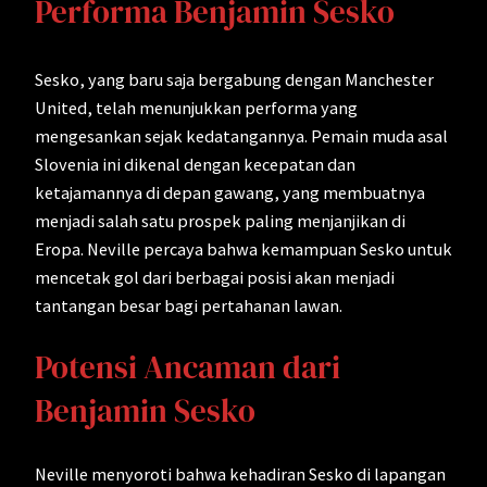
Performa Benjamin Sesko
Sesko, yang baru saja bergabung dengan Manchester
United, telah menunjukkan performa yang
mengesankan sejak kedatangannya. Pemain muda asal
Slovenia ini dikenal dengan kecepatan dan
ketajamannya di depan gawang, yang membuatnya
menjadi salah satu prospek paling menjanjikan di
Eropa. Neville percaya bahwa kemampuan Sesko untuk
mencetak gol dari berbagai posisi akan menjadi
tantangan besar bagi pertahanan lawan.
Potensi Ancaman dari
Benjamin Sesko
Neville menyoroti bahwa kehadiran Sesko di lapangan