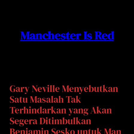
Skip
to
content
Manchester Is Red
Gary Neville Menyebutkan
Satu Masalah Tak
Terhindarkan yang Akan
Segera Ditimbulkan
Benjamin Sesko untuk Man